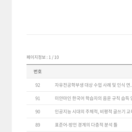
페이지정보 : 1 / 10
번호
92
자유전공학부생 대상 수업 사례 및 인식 연..
91
미얀마인 한국어 학습자의 음운 규칙 습득 양.
90
인공지능 시대의 주체적, 비평적 글쓰기 교육 
89
표준어-방언 경계의 다층적 분석 틀