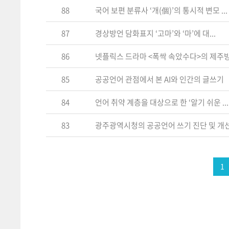
88
국어 보편 분류사 ‘개(個)’의 통시적 변모 ...
87
경상방언 담화표지 ‘고마’와 ‘마’에 대...
86
넷플릭스 드라마 <폭싹 속았수다>의 제주방언
85
공공언어 관점에서 본 AI와 인간의 글쓰기
84
언어 취약 계층을 대상으로 한 ‘알기 쉬운 ...
83
광주광역시청의 공공언어 쓰기 진단 및 개선 .
1