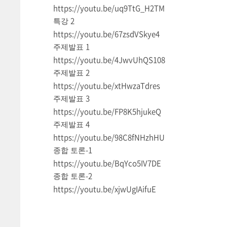
https://youtu.be/uq9TtG_H2TM
2
특강
https://youtu.be/67zsdVSkye4
1
주제발표
https://youtu.be/4JwvUhQS108
2
주제발표
https://youtu.be/xtHwzaTdres
3
주제발표
https://youtu.be/FP8K5hjukeQ
4
주제발표
https://youtu.be/98C8fNHzhHU
-1
종합 토론
https://youtu.be/BqYco5IV7DE
-2
종합 토론
https://youtu.be/xjwUgIAifuE